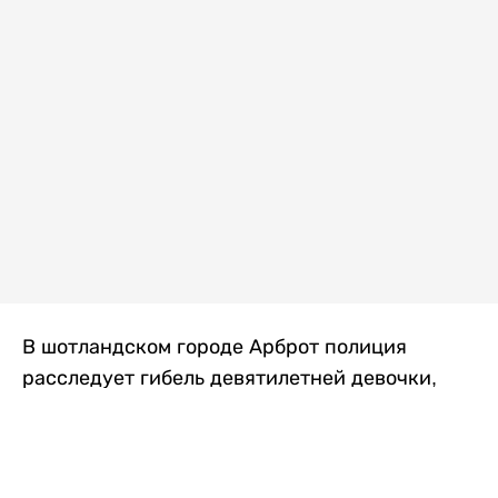
В шотландском городе Арброт полиция
расследует гибель девятилетней девочки,
которую нашли с тяжелыми травмами в
промышленной зоне, где семья разбила
палаточный лагерь. По подозрению в