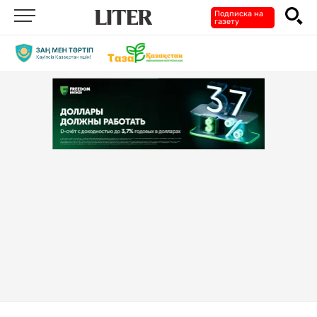
Подписка на
газету