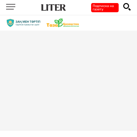
Подписка на
газету