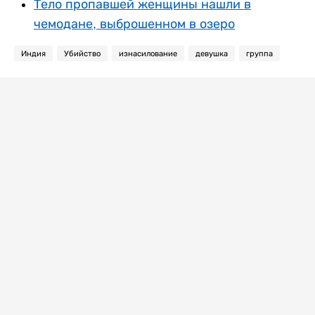
Тело пропавшей женщины нашли в
чемодане, выброшенном в озеро
Индия
Убийство
изнасилование
девушка
группа