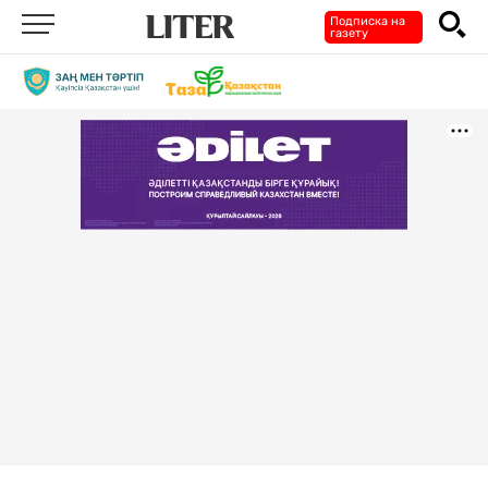
Подписка на
газету