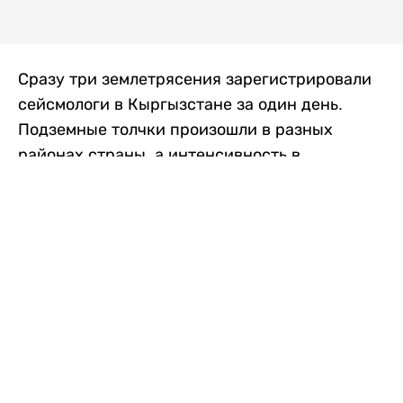
Сразу три землетрясения зарегистрировали
сейсмологи в Кыргызстане за один день.
Подземные толчки произошли в разных
районах страны, а интенсивность в
населенных пунктах достигала трех баллов.
Об этом сообщили в Институте сейсмологии
Национальной академии наук Кыргызской
Республики, передает
Liter.kz
со ссылкой
на
24.kg
.
Первое землетрясение произошло утром в
воскресенье, в 09:33. Магнитуда
сейсмического события, по данным
института, составила около 3 баллов. Очаг