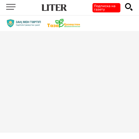
Подписка на
газету