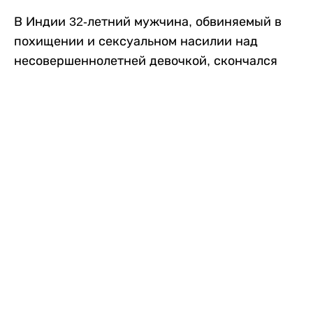
В Индии 32-летний мужчина, обвиняемый в
похищении и сексуальном насилии над
несовершеннолетней девочкой, скончался
после того, как разъяренная толпа жестоко
избила его в. Полиция сообщила об аресте
восьми человек, причастных к нападению,
передает
Liter.kz
со ссылкой на
news9live
.
Местные жители рассказали, что
обвиняемый, Мохаммад Эмроз, похитил
школьницу и держал ее взаперти в своем
доме два дня. Семья искала ее повсюду, но не
смогла найти никаких следов. Спустя
несколько дней девочка вернулась домой и
рассказала о случившемся. Она сообщила,
что Эмроз держал ее в плену и угрожал