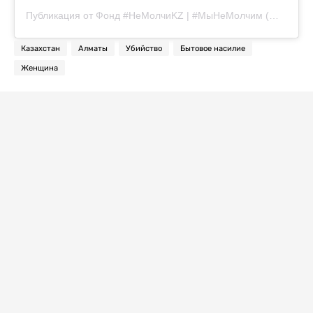
Публикация от Фонд #НеМолчиKZ | #МыНеМолчим (@nemolchikz_official)
Казахстан
Алматы
Убийство
Бытовое насилие
Женщина