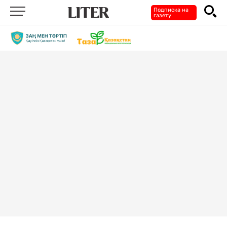
Подписка на
газету