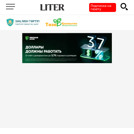
Подписка на
газету