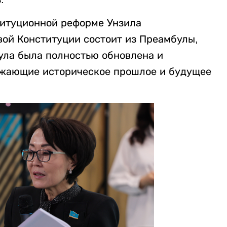
титуционной реформе Унзила
вой Конституции состоит из Преамбулы,
була была полностью обновлена и
ажающие историческое прошлое и будущее