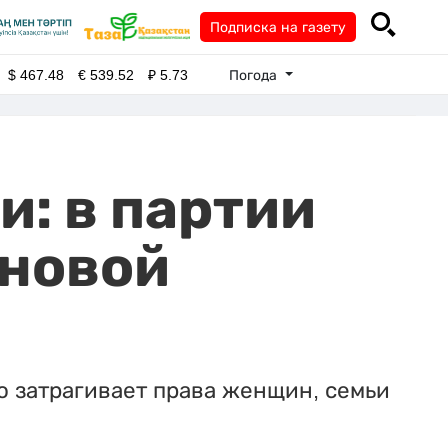
Подписка на газету
Погода
$
467.48
€
539.52
₽
5.73
и: в партии
 новой
ю затрагивает права женщин, семьи