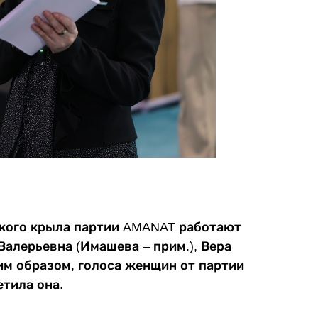
ского крыла партии AMANAT работают
алерьевна (Имашева – прим.), Вера
ким образом, голоса женщин от партии
етила она.