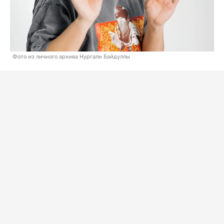
Фото из личного архива Нургали Байдуллы