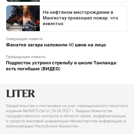
Следующая новость
Фанатке загара наложили 60 швов на лицо
Предыдущая новость
Подросток устроил стрельбу в школе Таиланда:
есть погибшие (ВИДЕО)
Свидетельство о постановке на учет периодического печатного
издания №16475-СИ от 24.04.2017 г. Выдано Комитетом
государственного контроля в области связи, информатизации
и средств массовой информации Министерства информации и
коммуникации Республики Казахстан.