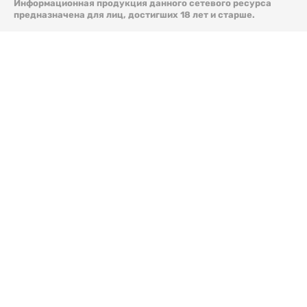
Информационная продукция данного сетевого ресурса
предназначена для лиц, достигших 18 лет и старше.
© 2026 Liter.kz. Все права защищены.
Скачать
электронную версию газеты Liter.kz № 88 от 8 авг.