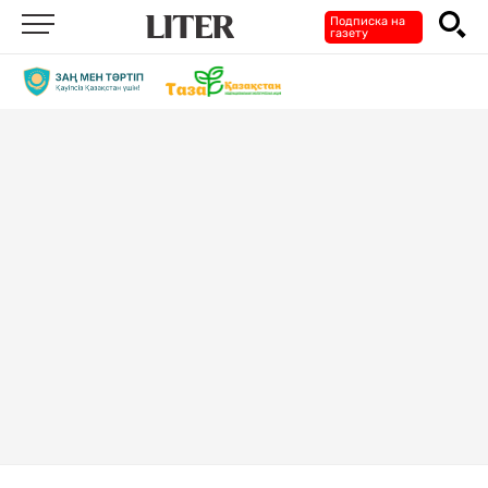
Подписка на
газету