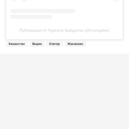
Публикация от Нұрғали Байдулла (@noorgalee)
Казахстан
Видео
блогер
Жанаозен