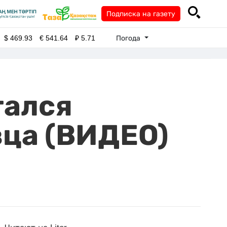
Подписка на газету
Погода
$
469.93
€
541.64
₽
5.71
тался
вца (ВИДЕО)