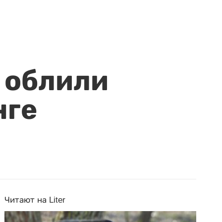
 облили
нге
Читают на Liter