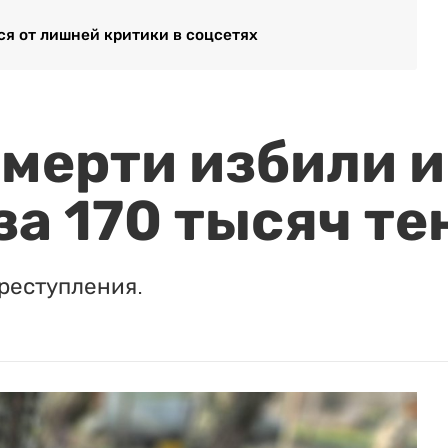
ся от лишней критики в соцсетях
мерти избили и
за 170 тысяч те
реступления.