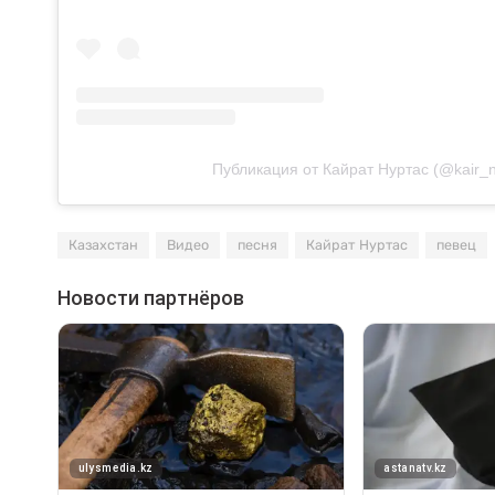
Публикация от Кайрат Нуртас (@kair_n
Казахстан
Видео
песня
Кайрат Нуртас
певец