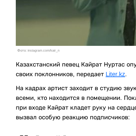
Фото: instagram.com/kair_n
Казахстанский певец Кайрат Нуртас опу
своих поклонников, передает
Liter.kz
.
На кадрах артист заходит в студию зву
всеми, кто находится в помещении. Пок
при входе Кайрат кладет руку на сердц
вызвал особую реакцию подписчиков: