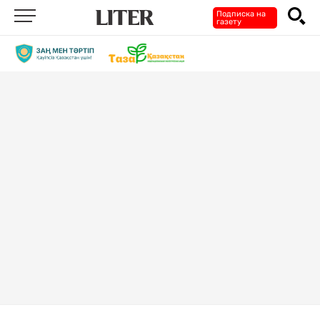
Подписка на
газету