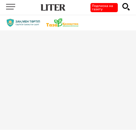
Подписка на
газету