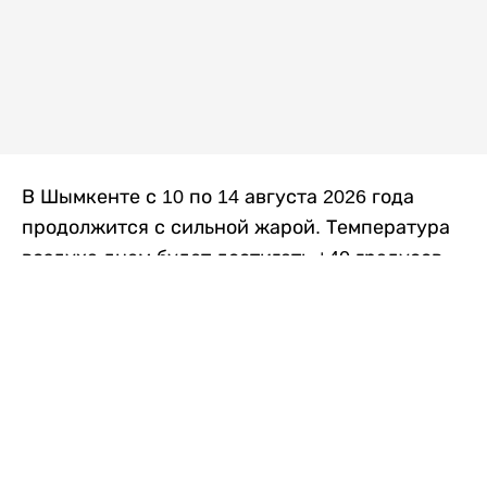
В Шымкенте с 10 по 14 августа 2026 года
продолжится с сильной жарой. Температура
воздуха днем будет достигать +40 градусов,
осадков не ожидается, передает
Liter.kz
со
ссылкой на
данные
Казгидромета.
Согласно информации синоптиков, будущая
рабочая неделя в городе сохранится
переменная облачность. К концу недели жара
немного ослабеет.