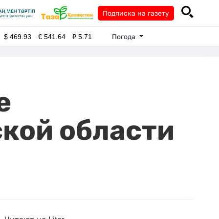
Подписка на газету
Погода
$
469.93
€
541.64
₽
5.71
е
кой области