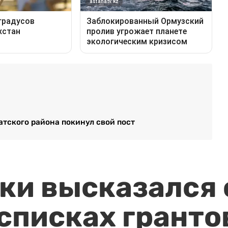
тского района покинул свой пост
и высказался о
 списках гранто