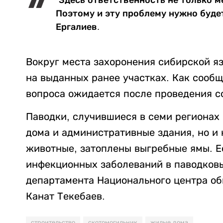
“Здесь ответственность не только ме
Поэтому и эту проблему нужно будет
Ергалиев.
Вокруг места захоронения сибирской я
на выданных ранее участках. Как сооб
вопроса ожидается после проведения с
Паводки, случившиеся в семи регионах 
дома и административные здания, но и
животные, затоплены выгребные ямы. Е
инфекционных заболеваний в паводковых
департамента Национального центра о
Канат Текебаев.
строительство
скотомогильник
жилые дома