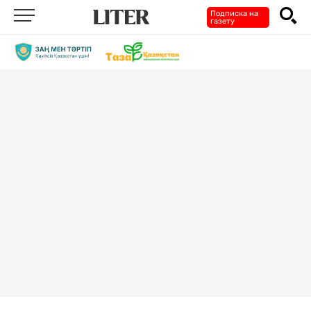
Подписка на
газету