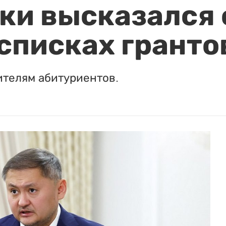
и высказался о
 списках гранто
ителям абитуриентов.