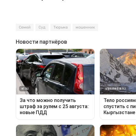
Семей
Суд
Тюрьма
мошенник