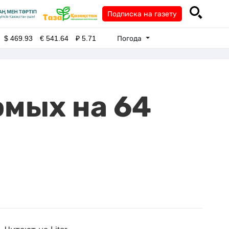
Подписка на газету
Погода
$
469.93
€
541.64
₽
5.71
омых на 64