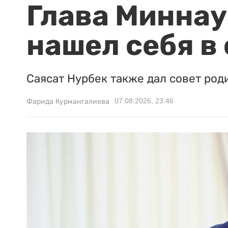
Глава Миннаук
нашел себя в
Саясат Нурбек также дал совет род
07.08.2026, 23:46
Фарида Курмангалиева