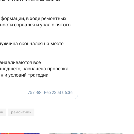
он
ремонтник