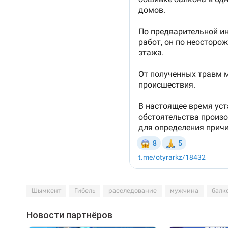
Шымкент
Гибель
расследование
мужчина
балк