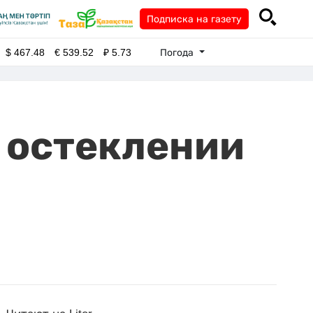
Подписка на газету
Погода
$
467.48
€
539.52
₽
5.73
 остеклении