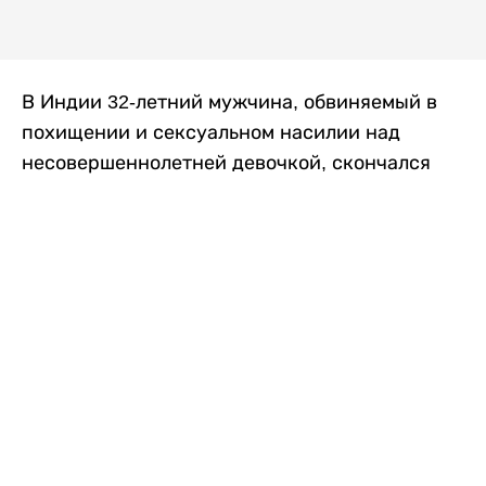
В Индии 32-летний мужчина, обвиняемый в
похищении и сексуальном насилии над
несовершеннолетней девочкой, скончался
после того, как разъяренная толпа жестоко
избила его в. Полиция сообщила об аресте
восьми человек, причастных к нападению,
передает
Liter.kz
со ссылкой на
news9live
.
Местные жители рассказали, что
обвиняемый, Мохаммад Эмроз, похитил
школьницу и держал ее взаперти в своем
доме два дня. Семья искала ее повсюду, но не
смогла найти никаких следов. Спустя
несколько дней девочка вернулась домой и