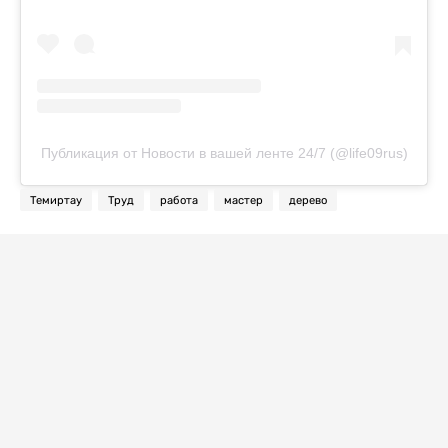
Публикация от Новости в вашей ленте 24/7 (@life09rus)
Темиртау
Труд
работа
мастер
дерево