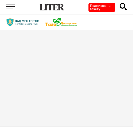
Подписка на
газету