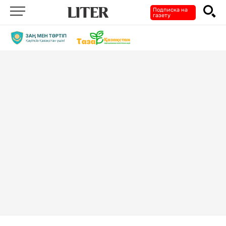
Подписка на
газету