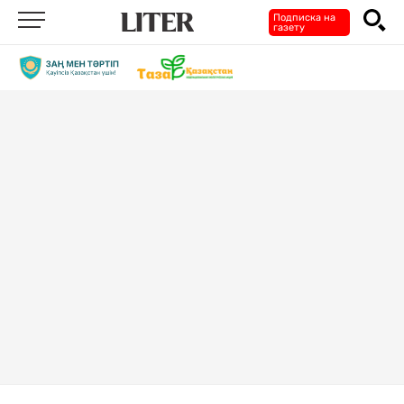
Подписка на
газету