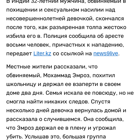
В Индии 32-летний мужчина, обвиняемый в
похищении и сексуальном насилии над
несовершеннолетней девочкой, скончался
после того, как разъяренная толпа жестоко
избила его в. Полиция сообщила об аресте
восьми человек, причастных к нападению,
передает
Liter.kz
со ссылкой на
news9live
.
Местные жители рассказали, что
обвиняемый, Мохаммад Эмроз, похитил
школьницу и держал ее взаперти в своем
доме два дня. Семья искала ее повсюду, но не
смогла найти никаких следов. Спустя
несколько дней девочка вернулась домой и
рассказала о случившемся. Она сообщила,
что Эмроз держал ее в плену и угрожал
убить. Услышав это, большая группа