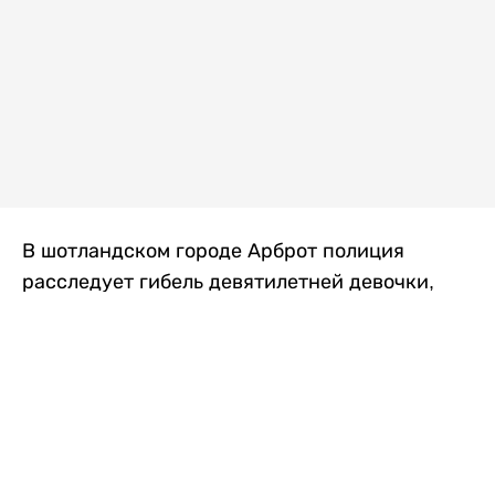
В шотландском городе Арброт полиция
расследует гибель девятилетней девочки,
которую нашли с тяжелыми травмами в
промышленной зоне, где семья разбила
палаточный лагерь. По подозрению в
убийстве ребенка задержан ее 35-летний
отец, передает
Liter.kz
со ссылкой на
The Sun
.
По данным полиции, семья из Западного