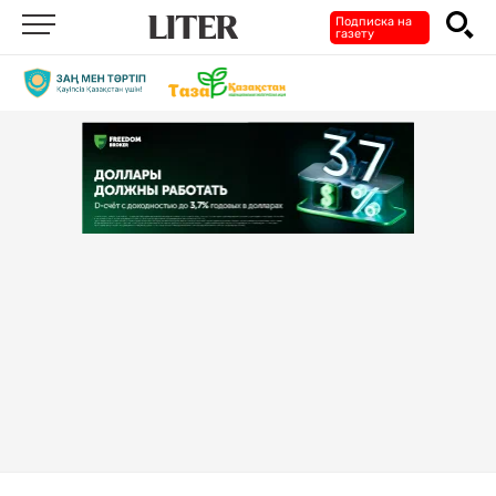
Подписка на
газету