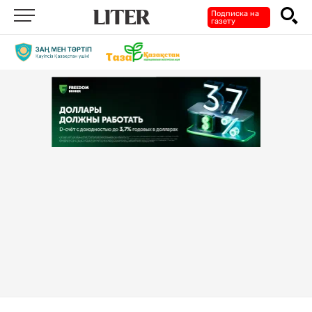
Подписка на
газету