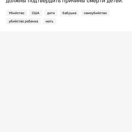
должны подтвердить причины смерти детей.
Убийство
США
дети
бабушка
самоубийство
убийство ребенка
мать