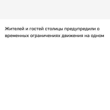
Жителей и гостей столицы предупредили о
временных ограничениях движения на одном
из самых загруженных проспектов города.
Причиной станут дорожные работы, которые
продлятся два дня, передает
Liter.kz
.
По информации городских служб, с 7 по 8
августа на проспекте Кабанбай батыра
пройдет ремонт дорожного покрытия. В связи
с этим движение будет частично ограничено
на участке от улицы Калкаман до улицы
Сарайшык. Полностью перекрывать дорогу не
планируется. На время ремонта движение