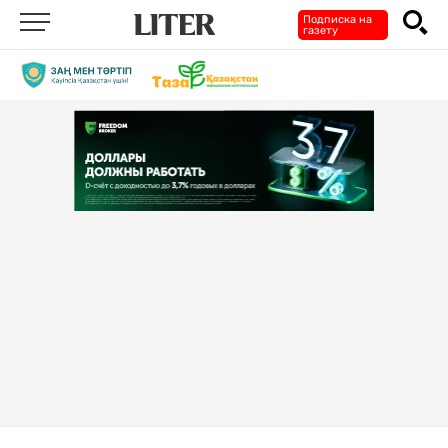
Подписка на
газету