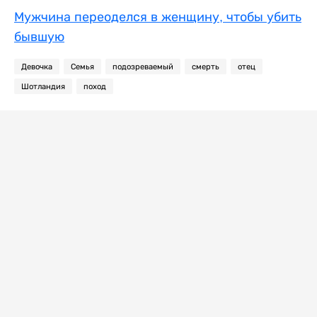
Мужчина переоделся в женщину, чтобы убить
бывшую
Девочка
Семья
подозреваемый
смерть
отец
Шотландия
поход