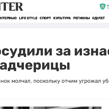
НТЕРВЬЮ
LIFE STYLE
СПОРТ
КУЛЬТУРА
РЕГИОНЫ
ӘДІЛЕТ
судили за изн
падчерицы
нок молчал, поскольку отчим угрожал уб