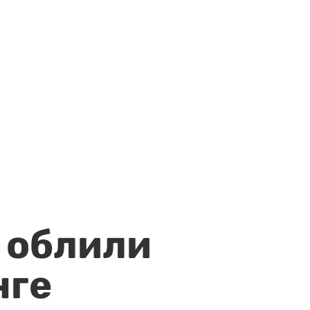
 облили
нге