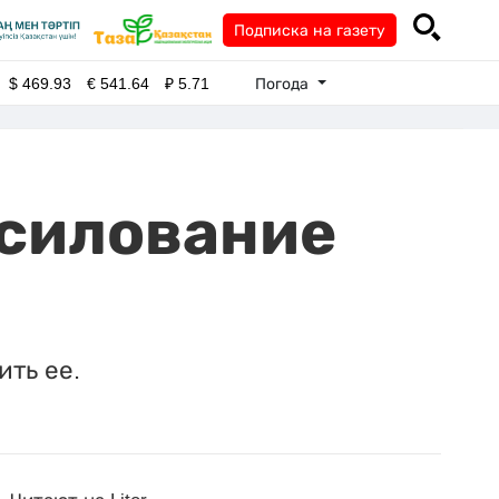
Подписка на газету
Погода
$
469.93
€
541.64
₽
5.71
асилование
ить ее.