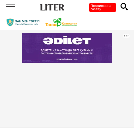
Подписка на
газету