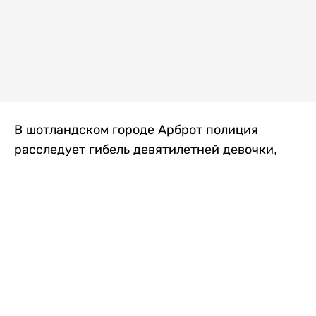
В шотландском городе Арброт полиция
расследует гибель девятилетней девочки,
которую нашли с тяжелыми травмами в
промышленной зоне, где семья разбила
палаточный лагерь. По подозрению в
убийстве ребенка задержан ее 35-летний
отец, передает
Liter.kz
со ссылкой на
The Sun
.
По данным полиции, семья из Западного
Йоркшира приехала в Арброт и разбила