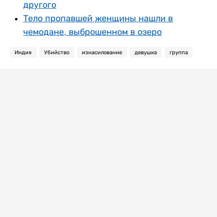
другого
Тело пропавшей женщины нашли в
чемодане, выброшенном в озеро
Индия
Убийство
изнасилование
девушка
группа