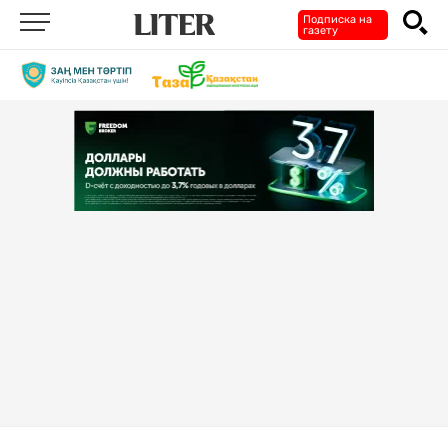
Подписка на
газету