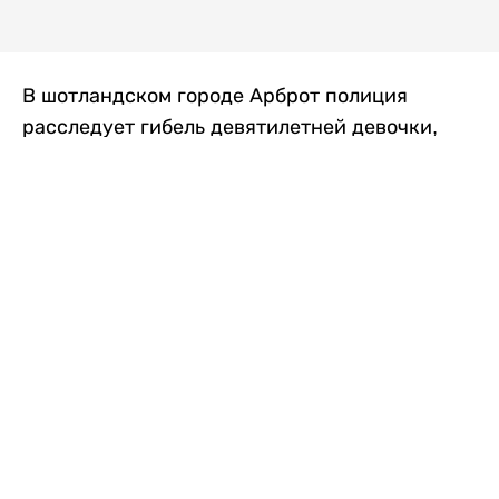
В шотландском городе Арброт полиция
расследует гибель девятилетней девочки,
которую нашли с тяжелыми травмами в
промышленной зоне, где семья разбила
палаточный лагерь. По подозрению в
убийстве ребенка задержан ее 35-летний
отец, передает
Liter.kz
со ссылкой на
The Sun
.
По данным полиции, семья из Западного
Йоркшира приехала в Арброт и разбила
палатку на территории заброшенной
промышленной зоны неподалеку от пляжа.
Вместе с родителями были двое детей.