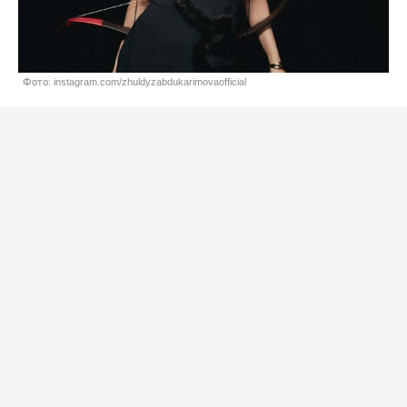
Фото: instagram.com/zhuldyzabdukarimovaofficial