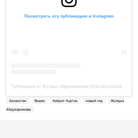
Посмотреть эту публикацию в Instagram
Публикация от Жулдыз Абдукаримова (@zhuldyzabdukarimovaofficial)
Казахстан
Видео
Кайрат Нуртас
новый год
Жулдыз
Абдукаримова