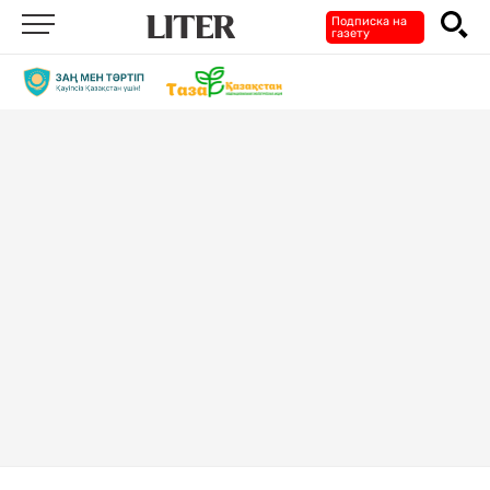
Подписка на
газету