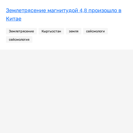
Землетрясение магнитудой 4,8 произошло в
Китае
Землетрясение
Кыргызстан
земля
сейсмологи
сейсмология