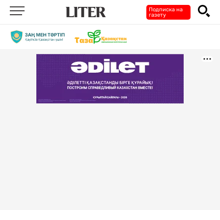
Подписка на
газету