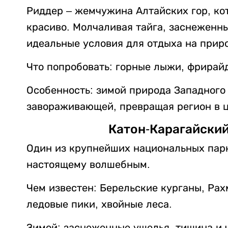
Риддер – жемчужина Алтайских гор, ко
красиво. Молчаливая тайга, заснеженн
идеальные условия для отдыха на прир
Что попробовать: горные лыжи, фрирайд
Особенность: зимой природа Западного
завораживающей, превращая регион в ц
Катон-Карагайски
Один из крупнейших национальных парк
настоящему волшебным.
Чем известен: Берельские курганы, Рах
ледовые пики, хвойные леса.
Зимой: заснеженные ущелья, тишина и