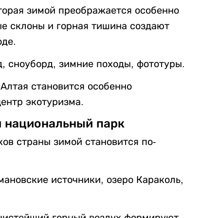
торая зимой преображается особенно
ые склоны и горная тишина создают
оде.
, сноуборд, зимние походы, фототуры.
 Алтая становится особенно
ентр экотуризма.
й национальный парк
ов страны зимой становится по-
мановские источники, озеро Караколь,
 чистейший горный воздух формируют