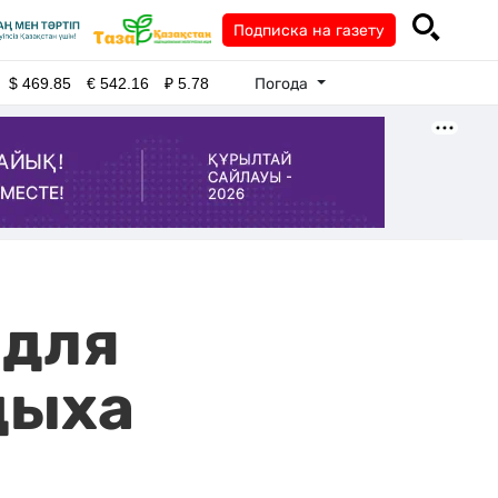
Подписка на газету
Погода
$
469.85
€
542.16
₽
5.78
 для
дыха