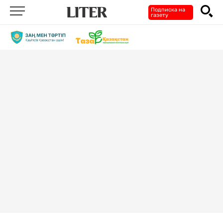
Подписка на
газету