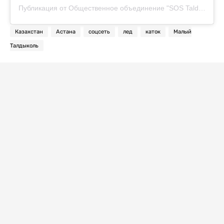
Публикация от Общественное объединение "SOS Taldykol" | Астана (@sos.taldykol)
Казахстан
Астана
соцсеть
лед
каток
Малый
Талдыколь