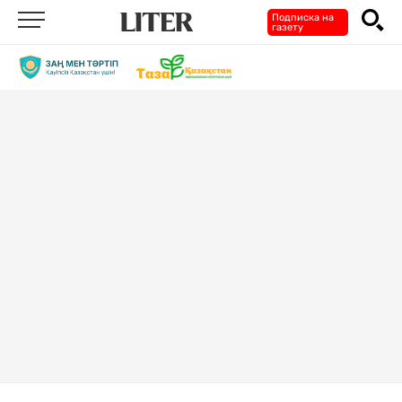
Подписка на
газету