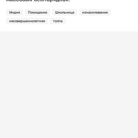
Индия
Похищение
Школьница
изнасилование
несовершеннолетняя
толпа