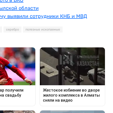
ото в ВКО
ылской области
чу выявили сотрудники КНБ и МВД
серебро
полезные ископаемые