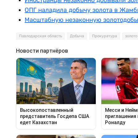
Иностранцы незаконно добывали зол
ОПГ наладила добычу золота в Жамб
Масштабную незаконную золотодобы
Павлодарская область
Добыча
Прокуратура
золото