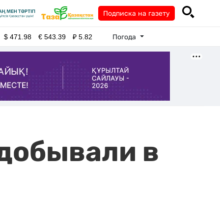
Подписка на газету
Погода
$
471.98
€
543.39
₽
5.82
 добывали в