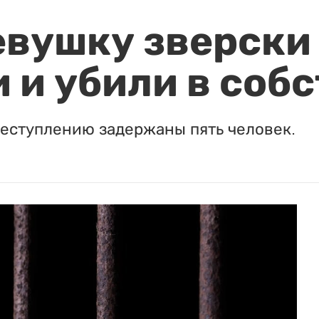
евушку зверски
 и убили в соб
реступлению задержаны пять человек.