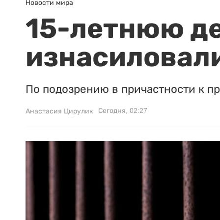
Новости мира
15-летнюю д
изнасиловали
По подозрению в причастности к п
Сегодня, 02:27
Анастасия Цирулик