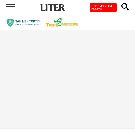
Подписка на
газету