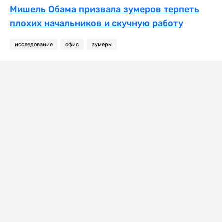
Мишель Обама призвала зумеров терпеть
плохих начальников и скучную работу
исследование
офис
зумеры