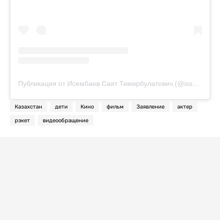
Публикация от Исембаев Саят Тимирбулатович (@issembayevsayat)
Казахстан
дети
Кино
фильм
Заявление
актер
рэкет
видеообращение