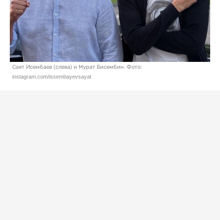
Саят Исембаев (слева) и Мурат Бисембин. Фото:
instagram.com/issembayevsayat