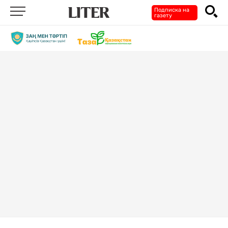
Подписка на
газету