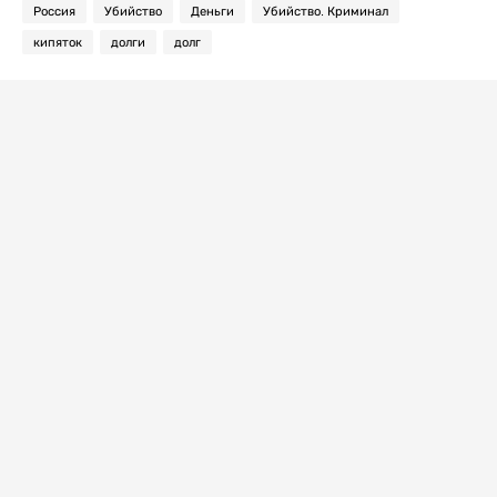
Россия
Убийство
Деньги
Убийство. Криминал
кипяток
долги
долг