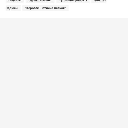
Эвджен
"Королек – птичка певчая"