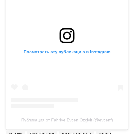
Посмотреть эту публикацию в Instagram
Публикация от Fahriye Evcen Özçivit (@evcenf)
соцсети
Бурак Озчивит
турецкие фильмы
Фахрие