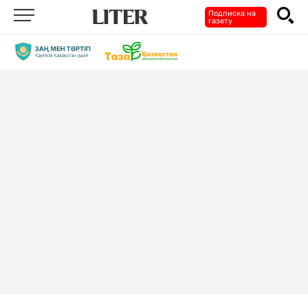
Подписка на
газету