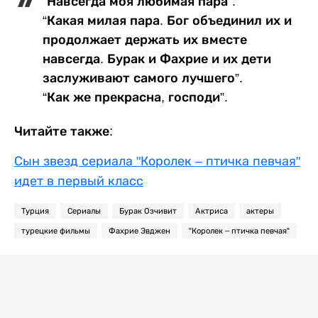
“Навсегда моя любимая пара”.
“Какая милая пара. Бог объединил их и
продолжает держать их вместе
навсегда. Бурак и Фахрие и их дети
заслуживают самого лучшего”.
“Как же прекрасна, господи”.
Читайте также:
Сын звезд сериала "Королек – птичка певчая"
идет в первый класс
Турция
Сериалы
Бурак Озчивит
Актриса
актеры
турецкие фильмы
Фахрие Эвджен
"Королек – птичка певчая"