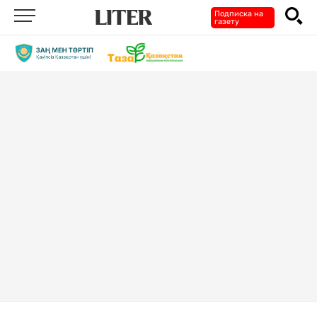
Подписка на
газету