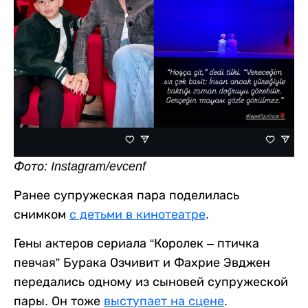
Фото: Instagram/evcenf
Ранее супружеская пара поделилась
снимком
с детьми в кинотеатре
.
Гены актеров сериала “Королек – птичка
певчая” Бурака Озчивит и Фахрие Эвджен
передались одному из сыновей супружеской
пары. Он тоже
выступает на сцене
.