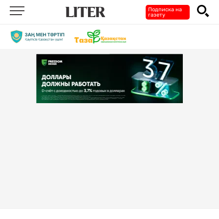
Подписка на
газету