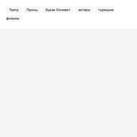
Театр
Принц
Бурак Озчивит
актеры
турецкие
фильмы