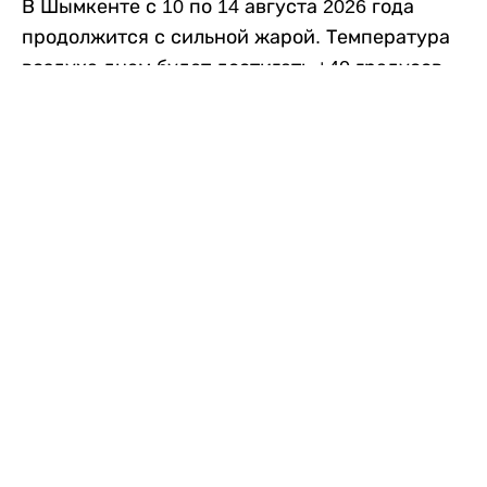
В Шымкенте с 10 по 14 августа 2026 года
продолжится с сильной жарой. Температура
воздуха днем будет достигать +40 градусов,
осадков не ожидается, передает
Liter.kz
со
ссылкой на
данные
Казгидромета.
Согласно информации синоптиков, будущая
рабочая неделя в городе сохранится
переменная облачность. К концу недели жара
немного ослабеет.
Понедельник, 10 августа:
ночью +23…+25
градусов, днем +38…+40. Без осадков.
Северо-восточный ветер – 8–13 метров в
секунду.
Вторник, 11 августа:
ночью +25…+27
градусов, днем +38…+40. Осадков не