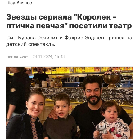
Шоу-бизнес
Звезды сериала "Королек –
птичка певчая" посетили театр
Сын Бурака Озчивит и Фахрие Эвджен пришел на
детский спектакль.
24.11.2024, 15:43
Наиля Ахат