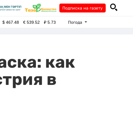
Подписка на газету
Погода
$
467.48
€
539.52
₽
5.73
аска: как
трия в