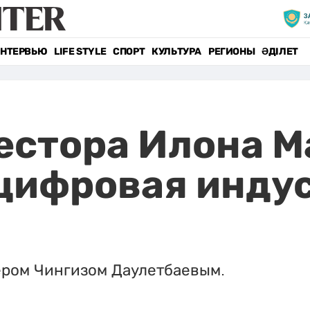
НТЕРВЬЮ
LIFE STYLE
СПОРТ
КУЛЬТУРА
РЕГИОНЫ
ӘДІЛЕТ
вестора Илона М
цифровая индус
ером Чингизом Даулетбаевым.