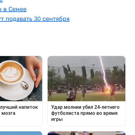
н в Семее
т подавать 30 сентября