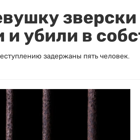
евушку зверски
 и убили в соб
реступлению задержаны пять человек.