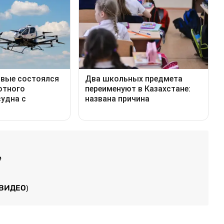
е
(ВИДЕО)