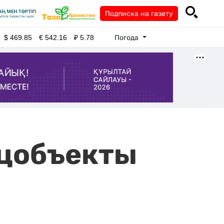
Подписка на газету
Погода
$
469.85
€
542.16
₽
5.78
оцобъекты