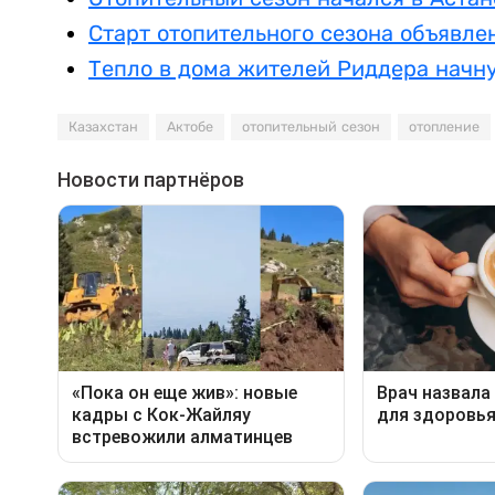
Старт отопительного сезона объявле
Тепло в дома жителей Риддера начну
Казахстан
Актобе
отопительный сезон
отопление