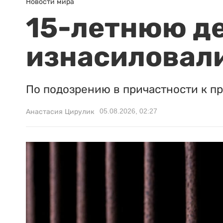
Новости мира
15-летнюю д
изнасиловали
По подозрению в причастности к п
05.08.2026, 02:27
Анастасия Цирулик