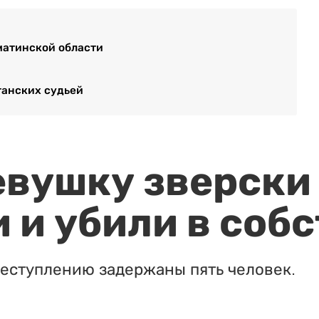
матинской области
танских судьей
евушку зверски
 и убили в соб
реступлению задержаны пять человек.