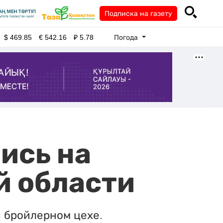
Подписка на газету
Погода
$
469.85
€
542.16
₽
5.78
ись на
й области
в бройлерном цехе.