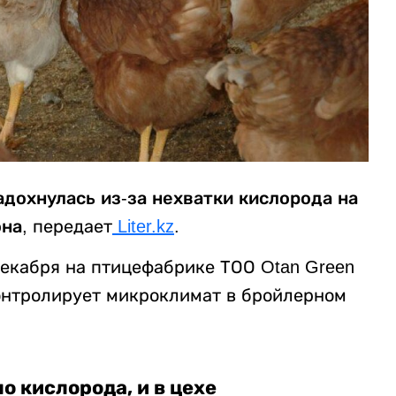
адохнулась из-за нехватки кислорода на
на,
передает
Liter.kz
.
декабря на птицефабрике ТОО Otan Green
контролирует микроклимат в бройлерном
о кислорода, и в цехе