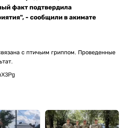
ный факт подтвердила
ятия", - сообщили в акимате
 связана с птичьим гриппом. Проведенные
ьтат.
mX3Pg