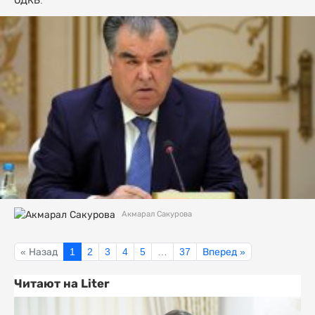
ОДКБ.
Акмарал Сакурова
« Назад
1
2
3
4
5
…
37
Вперед »
Читают на Liter