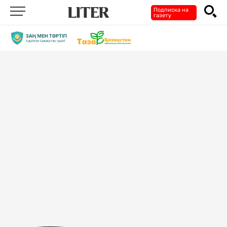
Подписка на
газету