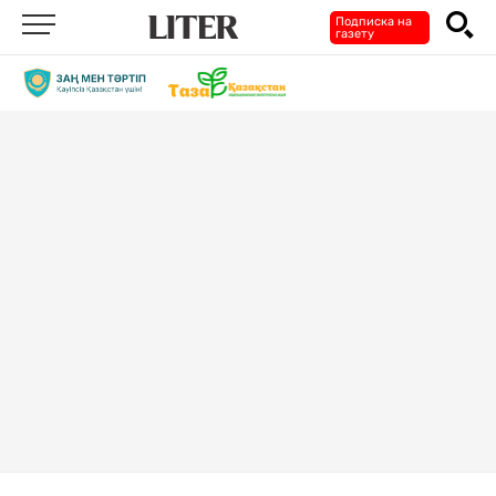
Подписка на
газету