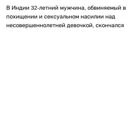
В Индии 32-летний мужчина, обвиняемый в
похищении и сексуальном насилии над
несовершеннолетней девочкой, скончался
после того, как разъяренная толпа жестоко
избила его в. Полиция сообщила об аресте
восьми человек, причастных к нападению,
передает
Liter.kz
со ссылкой на
news9live
.
Местные жители рассказали, что
обвиняемый, Мохаммад Эмроз, похитил
школьницу и держал ее взаперти в своем
доме два дня. Семья искала ее повсюду, но не
смогла найти никаких следов. Спустя
несколько дней девочка вернулась домой и
рассказала о случившемся. Она сообщила,
что Эмроз держал ее в плену и угрожал