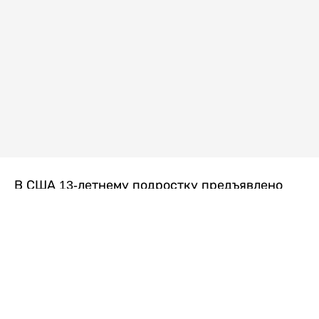
В США 13-летнему подростку предъявлено
обвинение в убийстве второй степени после
гибели его 14-летней сводной сестры. По
версии следствия, трагедия произошла
вскоре после ссоры между детьми, передает
Liter.kz
со ссылкой на
kmph.com
.
Как сообщили в полиции, девочка получила