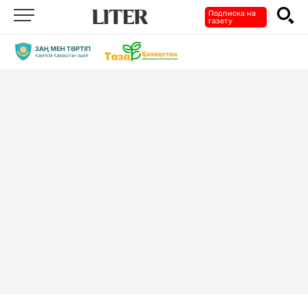
Подписка на
газету