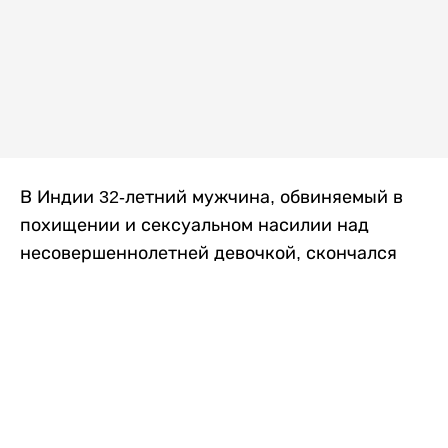
В Индии 32-летний мужчина, обвиняемый в
похищении и сексуальном насилии над
несовершеннолетней девочкой, скончался
после того, как разъяренная толпа жестоко
избила его в. Полиция сообщила об аресте
восьми человек, причастных к нападению,
передает
Liter.kz
со ссылкой на
news9live
.
Местные жители рассказали, что
обвиняемый, Мохаммад Эмроз, похитил