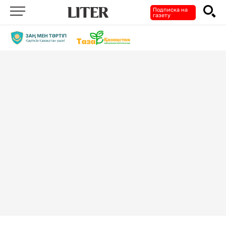
Подписка на
газету