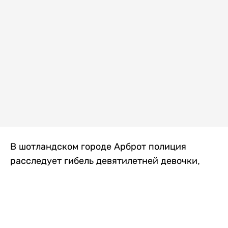
В шотландском городе Арброт полиция
расследует гибель девятилетней девочки,
которую нашли с тяжелыми травмами в
промышленной зоне, где семья разбила
палаточный лагерь. По подозрению в
убийстве ребенка задержан ее 35-летний