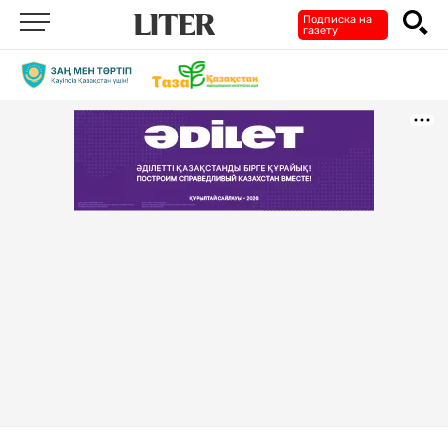
Подписка на
газету