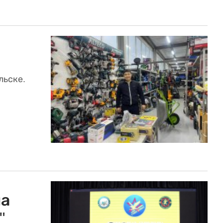
льске.
ла
"