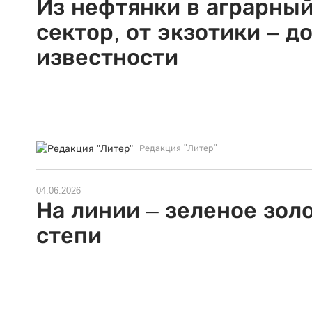
Из нефтянки в аграрны
сектор, от экзотики – д
известности
Редакция "Литер"
04.06.2026
На линии – зеленое зол
степи