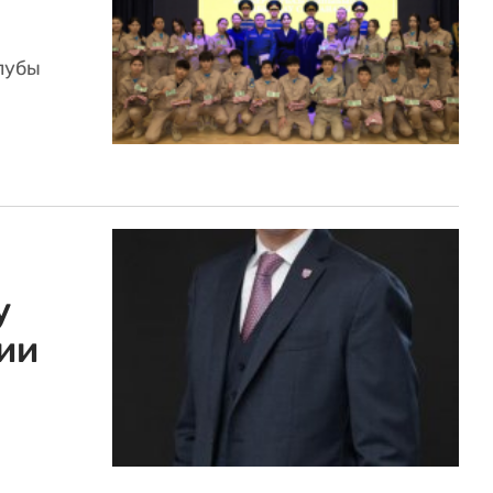
лубы
у
ии