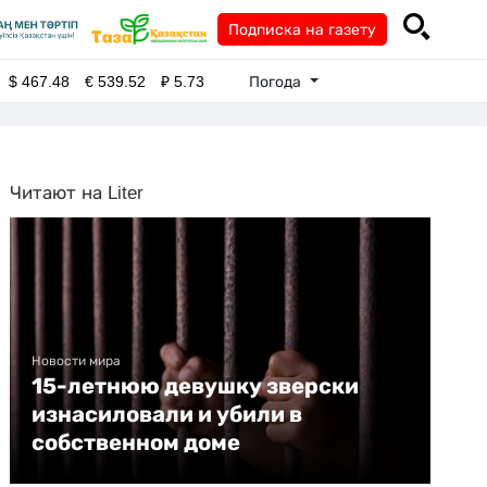
Подписка на газету
Погода
$
467.48
€
539.52
₽
5.73
Читают на Liter
Новости мира
15-летнюю девушку зверски
изнасиловали и убили в
собственном доме