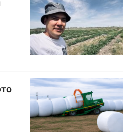
й
о
ото