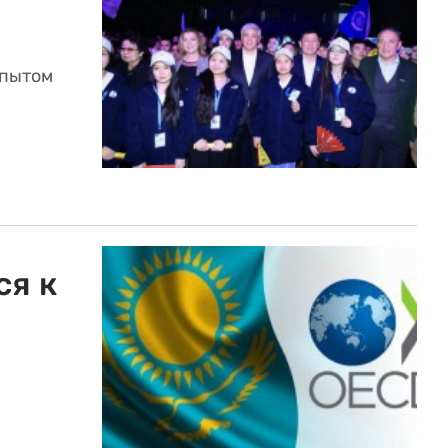
опытом
ся к