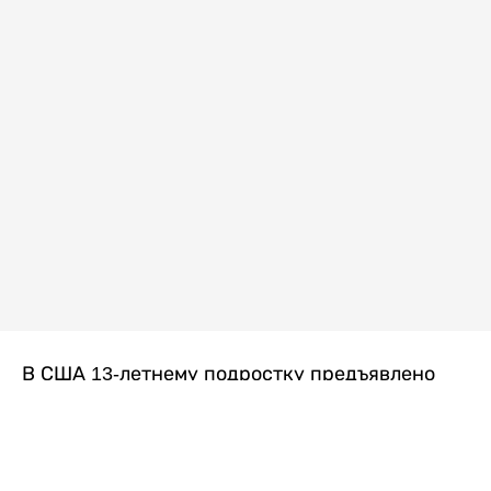
В США 13-летнему подростку предъявлено
обвинение в убийстве второй степени после
гибели его 14-летней сводной сестры. По
версии следствия, трагедия произошла