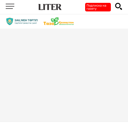
Подписка на
газету