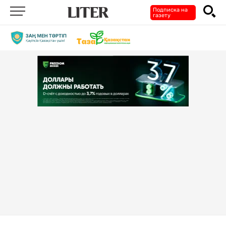
Подписка на
газету