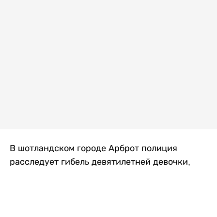
В шотландском городе Арброт полиция
расследует гибель девятилетней девочки,
которую нашли с тяжелыми травмами в
промышленной зоне, где семья разбила
палаточный лагерь. По подозрению в
убийстве ребенка задержан ее 35-летний