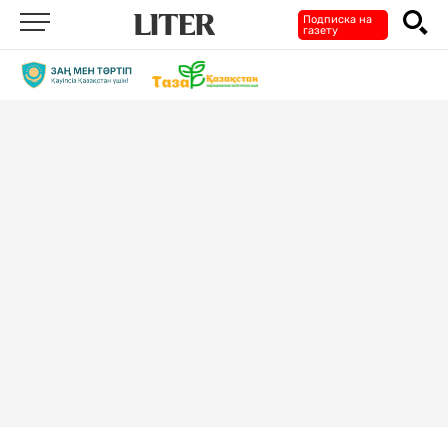
Подписка на
газету