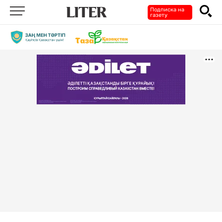
Подписка на
газету