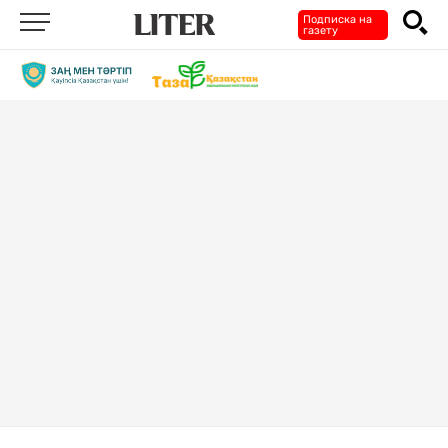
Подписка на
газету