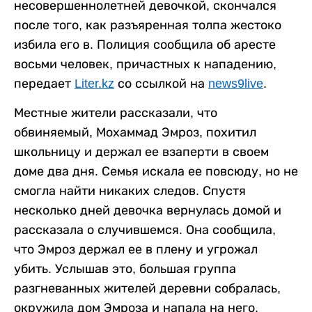
несовершеннолетней девочкой, скончался
после того, как разъяренная толпа жестоко
избила его в. Полиция сообщила об аресте
восьми человек, причастных к нападению,
передает
Liter.kz
со ссылкой на
news9live
.
Местные жители рассказали, что
обвиняемый, Мохаммад Эмроз, похитил
школьницу и держал ее взаперти в своем
доме два дня. Семья искала ее повсюду, но не
смогла найти никаких следов. Спустя
несколько дней девочка вернулась домой и
рассказала о случившемся. Она сообщила,
что Эмроз держал ее в плену и угрожал
убить. Услышав это, большая группа
разгневанных жителей деревни собралась,
окружила дом Эмроза и напала на него.