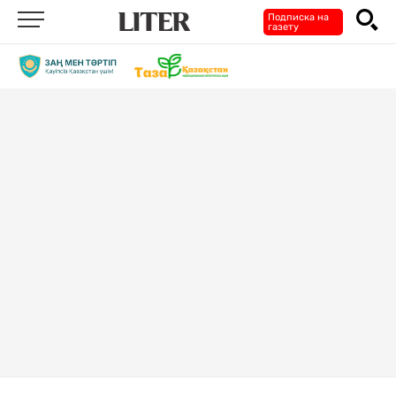
Подписка на
газету